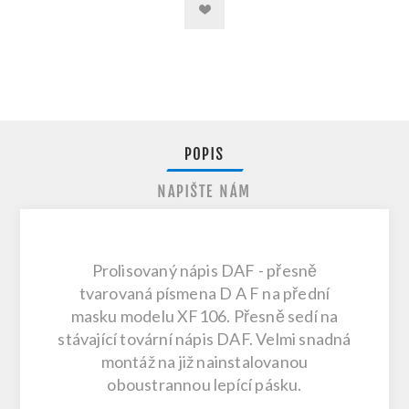
POPIS
NAPIŠTE NÁM
Prolisovaný nápis DAF - přesně
tvarovaná písmena D A F na přední
masku modelu XF106. Přesně sedí na
stávající tovární nápis DAF. Velmi snadná
montáž na již nainstalovanou
oboustrannou lepící pásku.