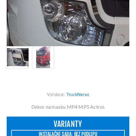
Výrobce:
TruckNerez
Dekor na masku MP4 MP5 Actros
VARIANTY
INSTALAČNÍ SADA: BEZ PODLEPU