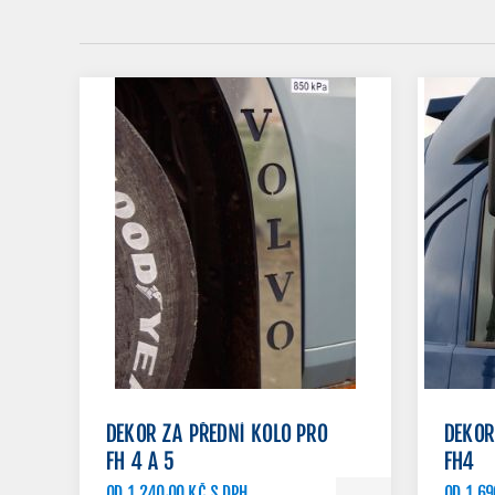
DEKOR ZA PŘEDNÍ KOLO PRO
DEKOR
FH 4 A 5
FH4
OD 1 240,00 KČ S DPH
OD 1 69