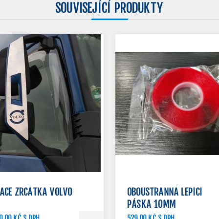
SOUVISEJÍCÍ PRODUKTY
ACE ZRCÁTKA VOLVO
OBOUSTRANNÁ LEPÍCÍ
PÁSKA 10MM
0,00 KČ S DPH
529,00 KČ S DPH