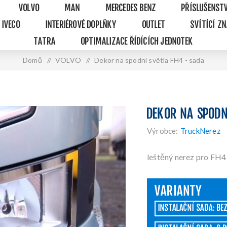
VOLVO
MAN
MERCEDES BENZ
PŘÍSLUŠENST
IVECO
INTERIÉROVÉ DOPLŇKY
OUTLET
SVÍTÍCÍ Z
TATRA
OPTIMALIZACE ŘÍDÍCÍCH JEDNOTEK
Domů
/
VOLVO
/
Dekor na spodní světla FH4 - sada
DEKOR NA SPODN
Výrobce:
TruckNerez
leštěný nerez pro FH4
VARIANTY
INSTALAČNÍ SADA: BE