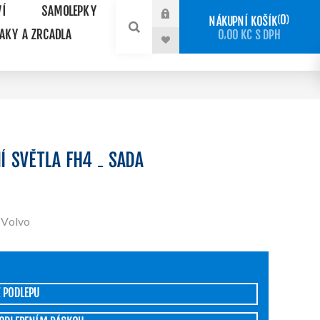
VÍ
SAMOLEPKY
0
NÁKUPNÍ KOŠÍK
NAKY A ZRCADLA
0,00 KČ S DPH
Í SVĚTLA FH4 - SADA
 Volvo
Z PODLEPU