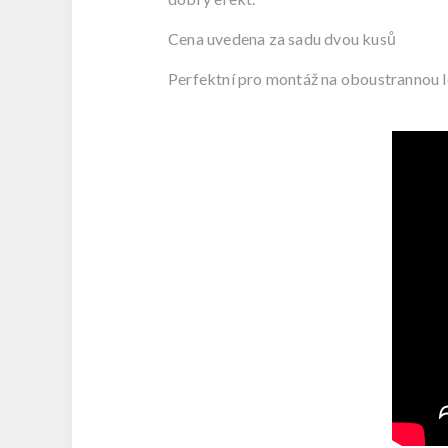
Cena uvedena za sadu dvou kusů
Perfektní pro montáž na
oboustrannou l