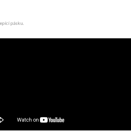
epící pásku
.