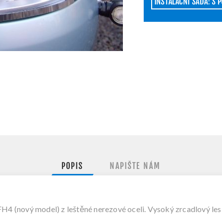
INSTALAČNÍ SADA: S 
POPIS
NAPIŠTE NÁM
 (nový model) z leštěné nerezové oceli. Vysoký zrcadlový lesk 