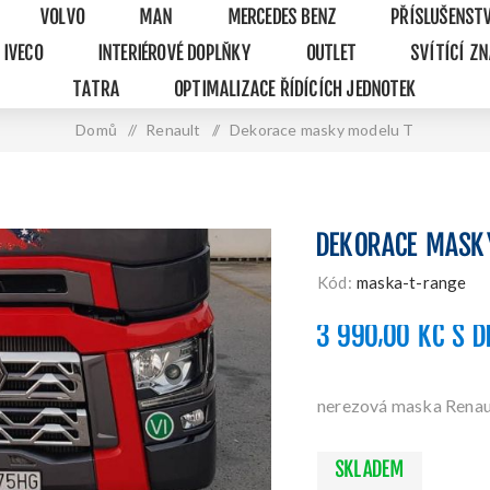
VOLVO
MAN
MERCEDES BENZ
PŘÍSLUŠENST
IVECO
INTERIÉROVÉ DOPLŇKY
OUTLET
SVÍTÍCÍ Z
TATRA
OPTIMALIZACE ŘÍDÍCÍCH JEDNOTEK
Domů
/
Renault
/
Dekorace masky modelu T
DEKORACE MASK
Kód:
maska-t-range
3 990,00 KČ S D
nerezová maska Renau
SKLADEM