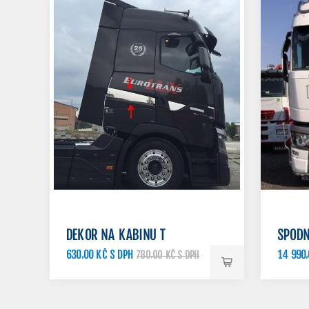
DEKOR NA KABINU T
SPODN
630,00 KČ S DPH
14 990,
780,00 KČ S DPH