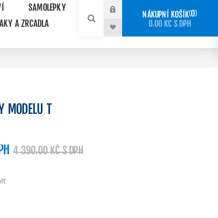
VÍ
SAMOLEPKY
0
NÁKUPNÍ KOŠÍK
NAKY A ZRCADLA
0,00 KČ S DPH
Y MODELU T
PH
4 390,00 KČ S DPH
lt