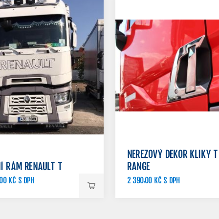
NEREZOVÝ DEKOR KLIKY T
Í RÁM RENAULT T
RANGE
00 KČ S DPH
2 390,00 KČ S DPH
2 990,00 KČ S DPH