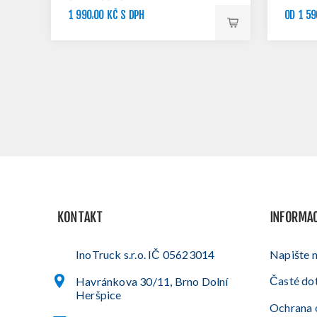
1 990,00 KČ S DPH
OD 1 59
2 190,00 KČ S DPH
KONTAKT
INFORMA
InoTruck s.r.o. IČ 05623014
Napište 
Časté do
Havránkova 30/11, Brno Dolní
Heršpice
Ochrana 