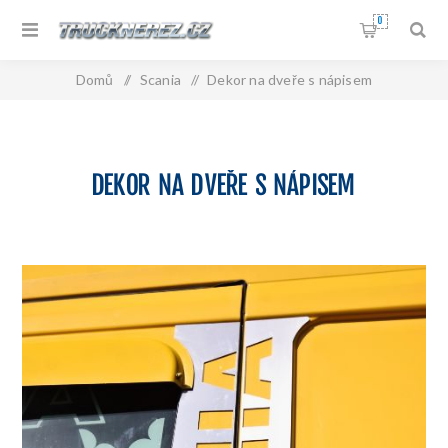
0
Domů
/
Scania
/
Dekor na dveře s nápisem
DEKOR NA DVEŘE S NÁPISEM