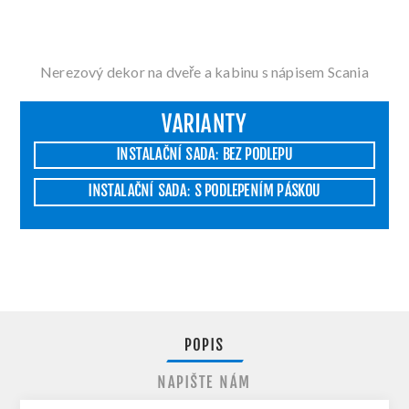
Nerezový dekor na dveře a kabinu s nápisem Scania
VARIANTY
INSTALAČNÍ SADA: BEZ PODLEPU
INSTALAČNÍ SADA: S PODLEPENÍM PÁSKOU
POPIS
NAPIŠTE NÁM