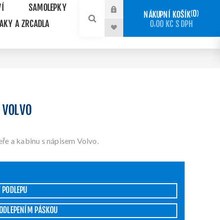
VÍ
SAMOLEPKY
0
NÁKUPNÍ KOŠÍK
NAKY A ZRCADLA
0,00 KČ S DPH
 VOLVO
ře a kabinu s nápisem Volvo.
Z PODLEPU
PODLEPENÍM PÁSKOU