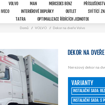
VOLVO
MAN
MERCEDES BENZ
PŘÍSLUŠENST
IVECO
INTERIÉROVÉ DOPLŇKY
OUTLET
SVÍTÍCÍ Z
TATRA
OPTIMALIZACE ŘÍDÍCÍCH JEDNOTEK
Domů
/
VOLVO
/
Dekor na dveře Volvo
DEKOR NA DVEŘE
Nerezový dekor na dve
VARIANTY
INSTALAČNÍ SADA: BE
INSTALAČNÍ SADA: S 