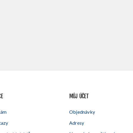
CE
MŮJ ÚČET
nám
Objednávky
tazy
Adresy