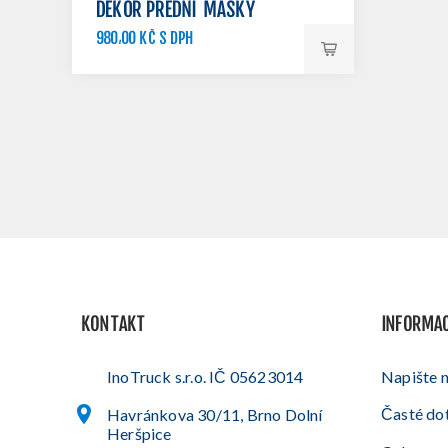
DEKOR PŘEDNÍ MASKY
980,00 KČ S DPH
1 200,00 KČ S DPH
KONTAKT
INFORMA
InoTruck s.r.o. IČ 05623014
Napište 
Časté do
Havránkova 30/11, Brno Dolní
Heršpice