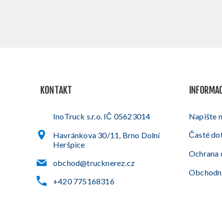
KONTAKT
INFORMA
InoTruck s.r.o. IČ 05623014
Napište 
Časté do
Havránkova 30/11, Brno Dolní
Heršpice
Ochrana 
obchod@trucknerez.cz
Obchodn
+420 775168316