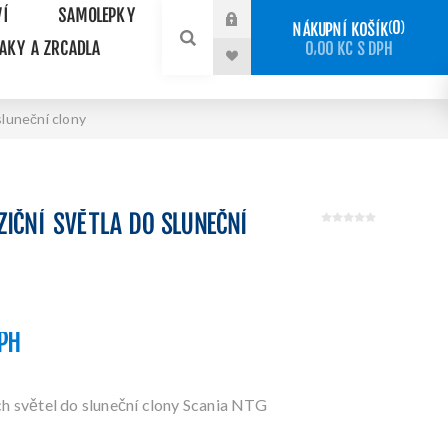
VÍ
SAMOLEPKY
0
NÁKUPNÍ KOŠÍK
NAKY A ZRCADLA
0,00 KČ S DPH
sluneční clony
ZIČNÍ SVĚTLA DO SLUNEČNÍ
DPH
ch světel do sluneční clony Scania NTG