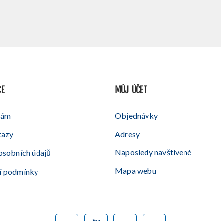
CE
MŮJ ÚČET
nám
Objednávky
tazy
Adresy
Naposledy navštívené
osobních údajů
Mapa webu
í podmínky