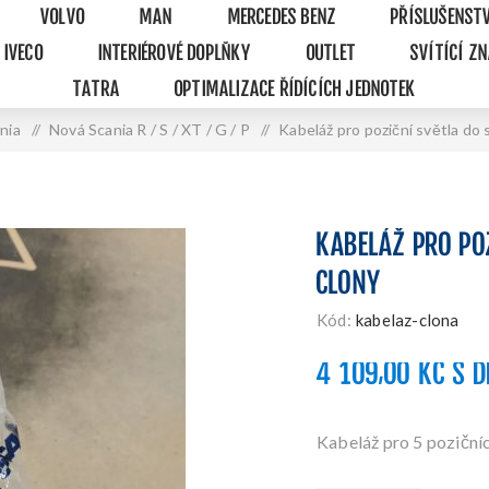
VOLVO
MAN
MERCEDES BENZ
PŘÍSLUŠENST
IVECO
INTERIÉROVÉ DOPLŇKY
OUTLET
SVÍTÍCÍ Z
TATRA
OPTIMALIZACE ŘÍDÍCÍCH JEDNOTEK
nia
/
Nová Scania R / S / XT / G / P
/
Kabeláž pro poziční světla do 
KABELÁŽ PRO PO
CLONY
Kód:
kabelaz-clona
4 109,00 KČ S 
Kabeláž pro 5 poziční