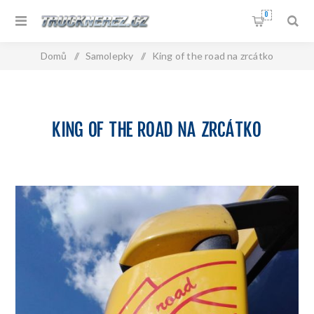
0
Domů
/
Samolepky
/
King of the road na zrcátko
KING OF THE ROAD NA ZRCÁTKO