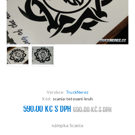
Výrobce:
TruckNerez
Kód:
scania-tetovani-kruh
590,00 KČ S DPH
690,00 KČ S DPH
nálepka Scania