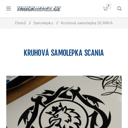
0
Domů
/
Samolepky
/
Kruhová samolepka SCANIA
KRUHOVÁ SAMOLEPKA SCANIA