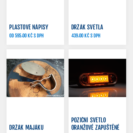
PLASTOVÉ NÁPISY
DRŽÁK SVĚTLA
OD 595,00 KČ S DPH
439,00 KČ S DPH
POZIČNÍ SVĚTLO
DRŽÁK MAJÁKU
ORANŽOVÉ ZAPUŠTĚNÉ