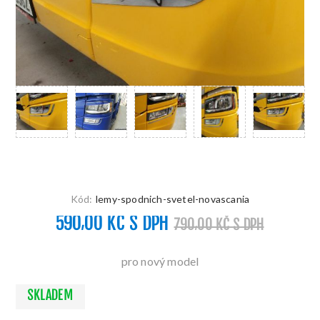
Kód:
lemy-spodnich-svetel-novascania
590,00 KČ S DPH
790,00 KČ S DPH
pro nový model
SKLADEM