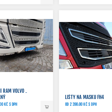
Í RÁM VOLVO -
LNÝ
LIŠTY NA MASKU FH4
00 KČ S DPH
OD 2 390,00 KČ S DPH