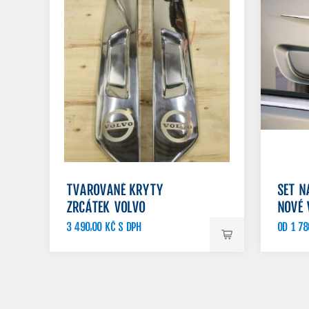
TVAROVANÉ KRYTY
SET N
ZRCÁTEK VOLVO
NOVÉ 
3 490,00 KČ S DPH
OD 1 78