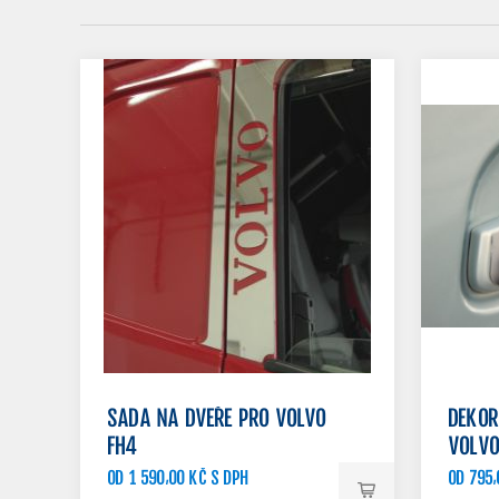
SADA NA DVEŘE PRO VOLVO
DEKOR
FH4
VOLVO
OD 1 590,00 KČ S DPH
OD 795,