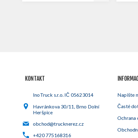
KONTAKT
INFORMA
InoTruck s.r.o. IČ 05623014
Napište 
Časté do
Havránkova 30/11, Brno Dolní
Heršpice
Ochrana 
obchod@trucknerez.cz
Obchodn
+420 775168316