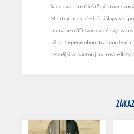
Sada dvou
kusů leštěných nerezovýc
Montují se na přední nášlapy ve sp
Jedná se o 3D tvarované - vytvarov
Již podlepené oboustrannou lepící 
Levnější variantou jsou rovné lišty
ZÁKAZ