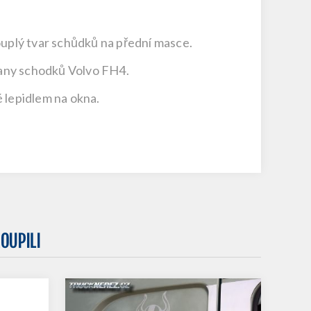
ouplý tvar schůdků na přední masce.
trany schodků Volvo FH4.
 lepidlem na okna.
OUPILI