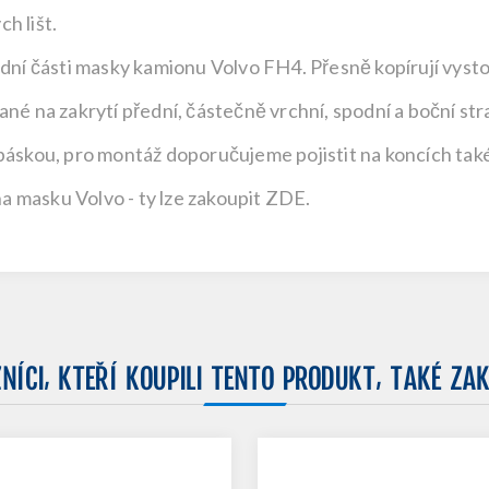
h lišt.
odní části masky kamionu Volvo FH4. Přesně kopírují vyst
ané na zakrytí přední, částečně vrchní, spodní a boční s
páskou, pro montáž doporučujeme pojistit na koncích také
 na masku Volvo -
ty lze zakoupit ZDE.
NÍCI, KTEŘÍ KOUPILI TENTO PRODUKT, TAKÉ ZAK