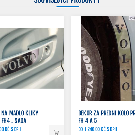
SOUVISEJÍCÍ PRODUKTY
 NA MADLO KLIKY
DEKOR ZA PŘEDNÍ KOLO P
 FH4 - SADA
FH 4 A 5
00 KČ S DPH
OD 1 240,00 KČ S DPH