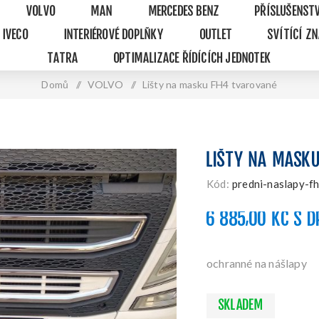
VOLVO
MAN
MERCEDES BENZ
PŘÍSLUŠENST
IVECO
INTERIÉROVÉ DOPLŇKY
OUTLET
SVÍTÍCÍ Z
TATRA
OPTIMALIZACE ŘÍDÍCÍCH JEDNOTEK
Domů
/
VOLVO
/
Lišty na masku FH4 tvarované
LIŠTY NA MASK
Kód:
predni-naslapy-f
6 885,00 KČ S D
ochranné na nášlapy
SKLADEM