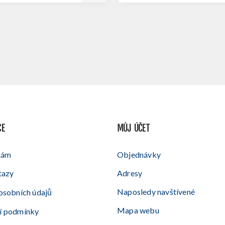
CE
MŮJ ÚČET
nám
Objednávky
tazy
Adresy
Naposledy navštívené
osobních údajů
Mapa webu
í podmínky