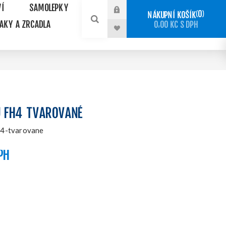
VÍ
SAMOLEPKY
0
NÁKUPNÍ KOŠÍK
NAKY A ZRCADLA
0,00 KČ S DPH
U FH4 TVAROVANÉ
h4-tvarovane
PH