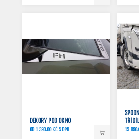
SPODN
DEKORY POD OKNO
TŘÍDÍ
OD 1 390,00 KČ S DPH
15 890,