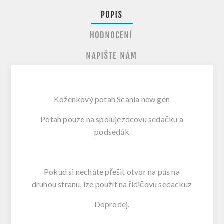
POPIS
HODNOCENÍ
NAPIŠTE NÁM
Koženkový potah Scania new gen
Potah pouze na spolujezdcovu sedačku a
podsedák
Pokud si necháte přešit otvor na pás na
druhou stranu, lze použít na řidičovu sedackuz
Doprodej.