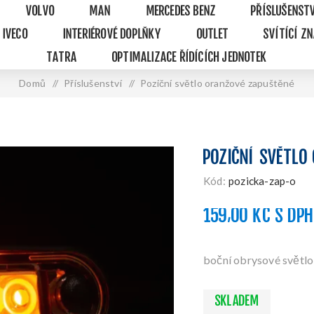
VOLVO
MAN
MERCEDES BENZ
PŘÍSLUŠENST
IVECO
INTERIÉROVÉ DOPLŇKY
OUTLET
SVÍTÍCÍ Z
TATRA
OPTIMALIZACE ŘÍDÍCÍCH JEDNOTEK
Domů
/
Příslušenství
/
Poziční světlo oranžové zapuštěné
POZIČNÍ SVĚTLO
Kód:
pozicka-zap-o
159,00 KČ S DPH
boční obrysové světlo
SKLADEM