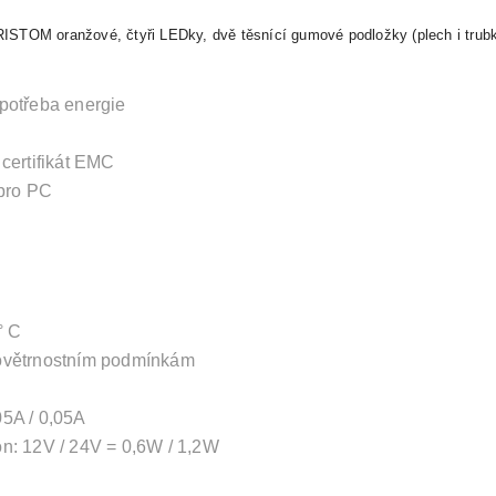
RISTOM oranžové, čtyři LEDky, dvě těsnící gumové podložky (plech i trubk
spotřeba energie
 certifikát EMC
 pro PC
° C
povětrnostním podmínkám
05A / 0,05A
on: 12V / 24V = 0,6W / 1,2W