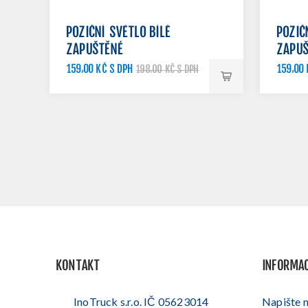
POZIČNÍ SVĚTLO BÍLÉ
POZIČ
ZAPUŠTĚNÉ
ZAPU
159,00 KČ S DPH
159,00 
198,00 KČ S DPH
KONTAKT
INFORMA
InoTruck s.r.o. IČ 05623014
Napište 