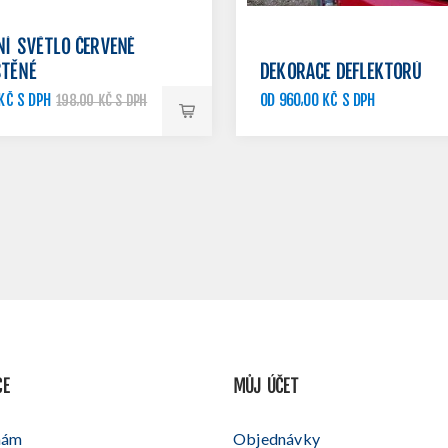
NÍ SVĚTLO ČERVENÉ
ŠTĚNÉ
DEKORACE DEFLEKTORŮ
KČ S DPH
OD 960,00 KČ S DPH
198,00 KČ S DPH
CE
MŮJ ÚČET
nám
Objednávky