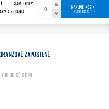
VÍ
SAMOLEPKY
0
NÁKUPNÍ KOŠÍK
NAKY A ZRCADLA
0,00 KČ S DPH
 ORANŽOVÉ ZAPUŠTĚNÉ
198,00 KČ S DPH