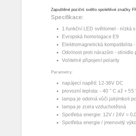
Zapuštěné poziční světlo spolehlivé značky F
Specifikace:
1-funkční LED světlomet - nízká 
Evropská homologace E9
Elektromagnetická kompatibilita -
Odolnost proti nárazům - stínidlo
Volitelné připojení polarity​
Parametry:
napájecí napětí: 12-36V DC
provozní teplota: - 40 ° C až + 55 
lampa je odolná vůči jakýmkoli 
lampa je zcela vzduchotěsná
Spotřeba energie: 12V / 24V = 0,
Spotřeba energie / jmenovitý výk