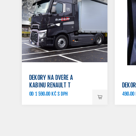
DEKORY NA DVEŘE A
KABINU RENAULT T
DEKOR
OD 1 590,00 KČ S DPH
490,00