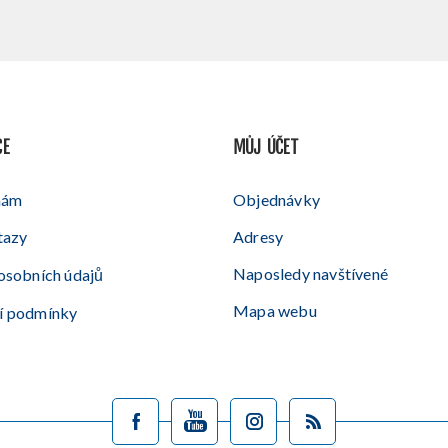
CE
MŮJ ÚČET
nám
Objednávky
tazy
Adresy
Naposledy navštívené
osobních údajů
Mapa webu
í podmínky