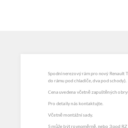
Spodní nerezový rám pro nový Renault T
do rámu pod chladiče, dva pod schody).
Cena uvedena včetně zapuštěných obrys
Pro detaily nás kontaktujte.
Včetně montážní sady.
5 může být rovnoměrně, nebo 3 pod RZ 