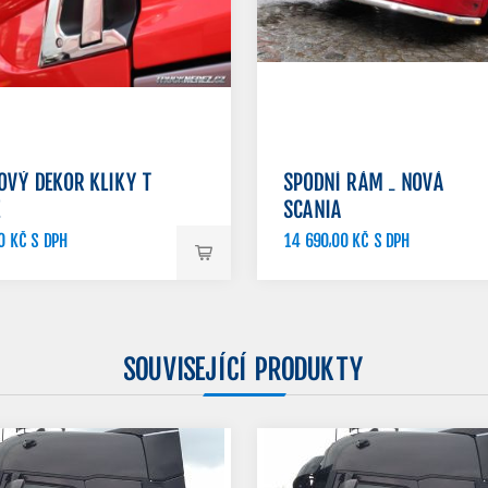
OVÝ DEKOR KLIKY T
SPODNÍ RÁM - NOVÁ
E
SCANIA
0 KČ S DPH
14 690,00 KČ S DPH
00 KČ S DPH
SOUVISEJÍCÍ PRODUKTY