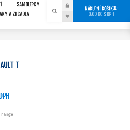
VÍ
SAMOLEPKY
0
NÁKUPNÍ KOŠÍK
NAKY A ZRCADLA
0,00 KČ S DPH
NAULT T
 DPH
T range