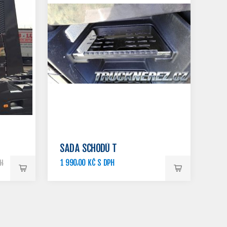
SADA SCHODŮ T
1 990,00 KČ S DPH
PH
2 190,00 KČ S DPH