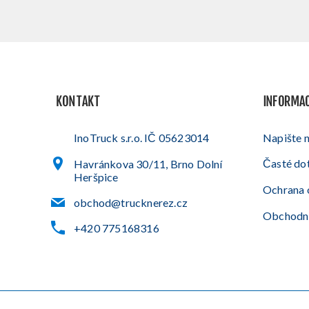
KONTAKT
INFORMA
InoTruck s.r.o. IČ 05623014
Napište 
Časté do
Havránkova 30/11, Brno Dolní
Heršpice
Ochrana 
obchod@trucknerez.cz
Obchodn
+420 775168316