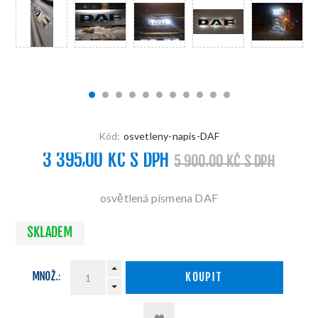
Kód:
osvetleny-napis-DAF
3 395,00 KČ S DPH
5 900,00 KČ S DPH
osvětlená písmena DAF
SKLADEM
MNOŽ.:
KOUPIT