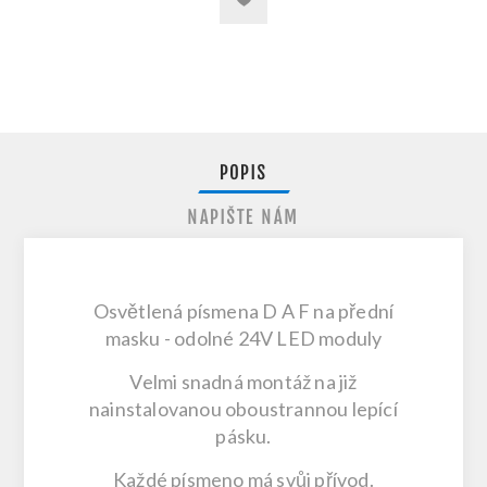
POPIS
NAPIŠTE NÁM
Osvětlená písmena D A F na přední
masku - odolné 24V LED moduly
Velmi snadná montáž na již
nainstalovanou oboustrannou lepící
pásku.
Každé písmeno má svůj přívod.