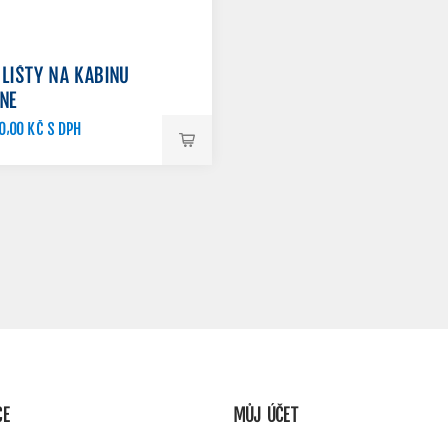
 LIŠTY NA KABINU
INE
0,00 KČ S DPH
CE
MŮJ ÚČET