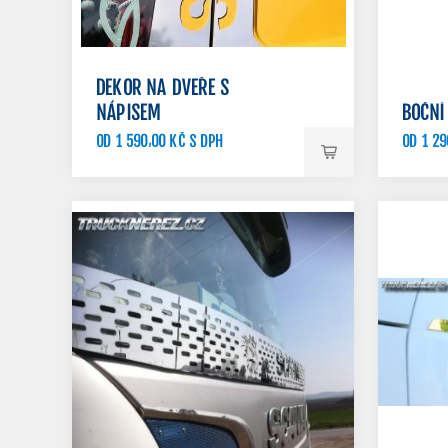
DEKOR NA DVEŘE S
NÁPISEM
BOČNÍ
OD 1 590,00 KČ S DPH
OD 1 29