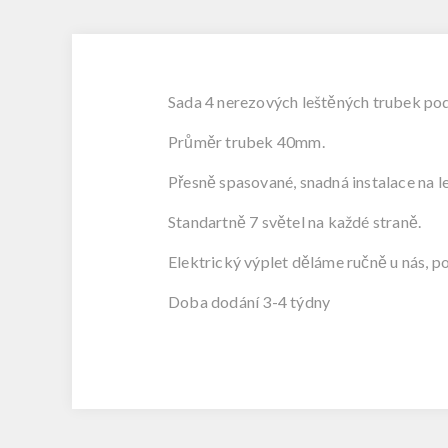
Sada 4 nerezových leštěných trubek pod 
Průměr trubek 40mm.
Přesně spasované, snadná instalace na le
Standartně 7 světel na každé straně.
Elektrický výplet děláme ručně u nás, p
Doba dodání 3-4 týdny