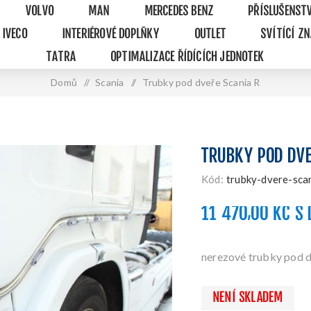
VOLVO
MAN
MERCEDES BENZ
PŘÍSLUŠENST
IVECO
INTERIÉROVÉ DOPLŇKY
OUTLET
SVÍTÍCÍ Z
TATRA
OPTIMALIZACE ŘÍDÍCÍCH JEDNOTEK
Domů
/
Scania
/
Trubky pod dveře Scania R
TRUBKY POD DVE
Kód:
trubky-dvere-sca
11 470,00 KČ S
nerezové trubky pod 
NENÍ SKLADEM