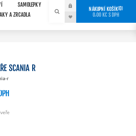
VÍ
SAMOLEPKY
0
NÁKUPNÍ KOŠÍK
NAKY A ZRCADLA
0,00 KČ S DPH
ŘE SCANIA R
nia-r
 DPH
dveře