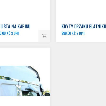
 LIŠTA NA KABINU
KRYTY DRŽÁKU BLATNÍK
0,00 KČ S DPH
999,00 KČ S DPH
1 099,00 KČ S DPH