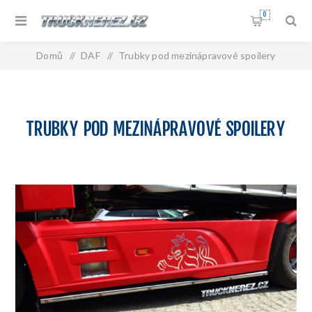
0
Domů
/
DAF
/
Trubky pod mezinápravové spoilery
TRUBKY POD MEZINÁPRAVOVÉ SPOILERY