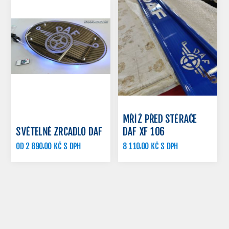
MŘÍŽ PŘED STĚRAČE
SVĚTELNÉ ZRCADLO DAF
DAF XF 106
OD 2 890,00 KČ S DPH
8 110,00 KČ S DPH