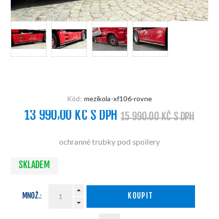
Kód:
mezikola-xf106-rovne
13 990,00 KČ S DPH
15 990,00 KČ S DPH
ochranné trubky pod spoilery
SKLADEM
MNOŽ.:
KOUPIT